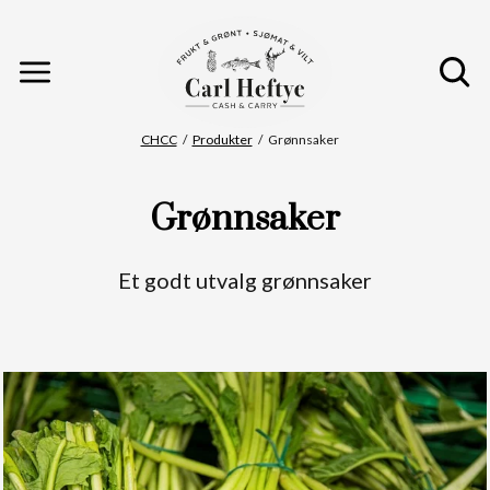
Meny
Gå til hovedinnhold
Gå til hovedmeny
Du er her
CHCC
Produkter
Grønnsaker
Grønnsaker
Et godt utvalg grønnsaker